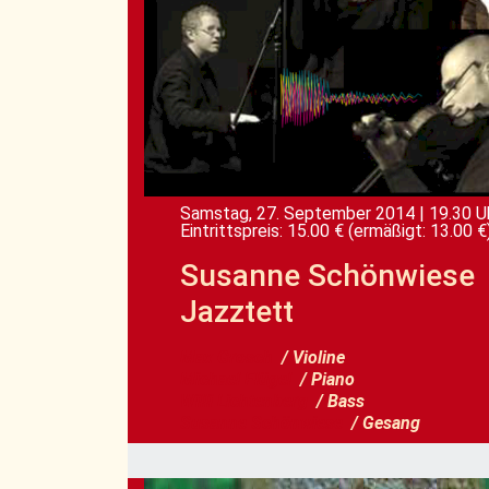
Samstag, 27. September 2014
|
19.30 U
Eintrittspreis: 15.00 €
(ermäßigt: 13.00 €
Susanne Schönwiese
Jazztett
Max Grosch
/ Violine
Michael Flügel
/ Piano
Willi Lichtenberg
/ Bass
Susanne Schönwiese
/ Gesang