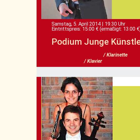
Samstag, 5. April 2014
|
19.30 Uhr
Eintrittspreis: 15.00 €
(ermäßigt: 13.00 €
Podium Junge Künstle
Seraphin Maurice Lutz
/ Klarinette
Eugen Burger
/ Klavier