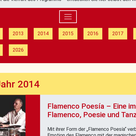
2013
2014
2015
2016
2017
2026
Jahr 2014
Flamenco Poesía – Eine im
Flamenco, Poesie und Tan
Mit ihrer Form der „Flamenco Poesía“ v
Emotion des Flamenco mit der magischen 