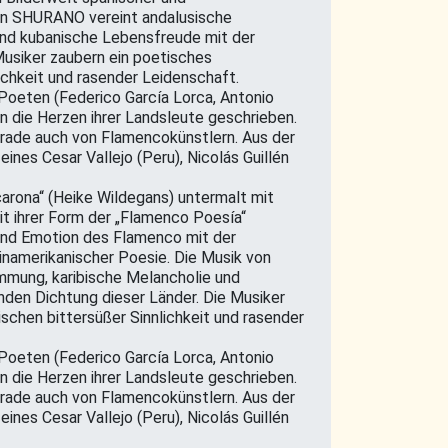
von SHURANO vereint andalusische
und kubanische Lebensfreude mit der
usiker zaubern ein poetisches
ichkeit und rasender Leidenschaft.
oeten (Federico García Lorca, Antonio
n die Herzen ihrer Landsleute geschrieben.
erade auch von Flamencokünstlern. Aus der
nes Cesar Vallejo (Peru), Nicolás Guillén
carona“ (Heike Wildegans) untermalt mit
 ihrer Form der „Flamenco Poesía“
nd Emotion des Flamenco mit der
inamerikanischer Poesie. Die Musik von
mung, karibische Melancholie und
den Dichtung dieser Länder. Die Musiker
chen bittersüßer Sinnlichkeit und rasender
oeten (Federico García Lorca, Antonio
n die Herzen ihrer Landsleute geschrieben.
erade auch von Flamencokünstlern. Aus der
nes Cesar Vallejo (Peru), Nicolás Guillén