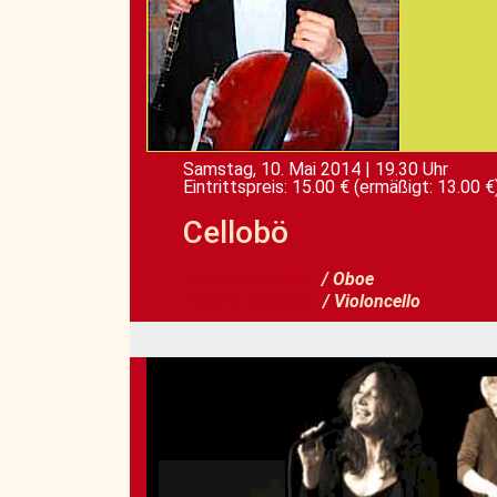
Samstag, 10. Mai 2014
|
19.30 Uhr
Eintrittspreis: 15.00 €
(ermäßigt: 13.00 €
Cellobö
Nadine Resatsch
/ Oboe
Eduard Resatsch
/ Violoncello