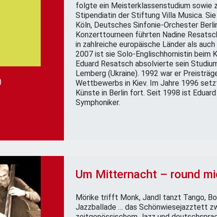
folgte ein Meisterklassenstudium sowie 
Stipendiatin der Stiftung Villa Musica. Si
Köln, Deutsches Sinfonie-Orchester Berl
Konzerttourneen führten Nadine Resatsc
in zahlreiche europäische Länder als auc
2007 ist sie Solo-Englischhornistin beim 
Eduard Resatsch absolvierte sein Studiu
Lemberg (Ukraine). 1992 war er Preisträg
)
Wettbewerbs in Kiev. Im Jahre 1996 setzt
Künste in Berlin fort. Seit 1998 ist Edu
Symphoniker.
Um Mitternacht – round mi
Mörike trifft Monk, Jandl tanzt Tango, Bo
Jazzballade … das Schönwiesejazztett z
zeitgenössischem Jazz und deutschsprach