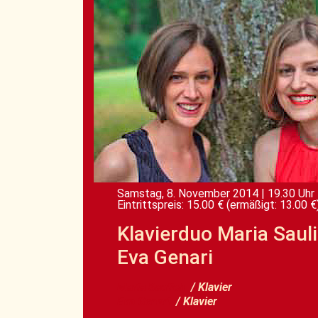
Samstag, 8. November 2014
|
19.30 Uhr
Eintrittspreis: 15.00 €
(ermäßigt: 13.00 €
Klavierduo Maria Saul
Eva Genari
Maria Saulich
/ Klavier
Eva Genari
/ Klavier