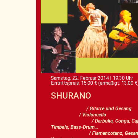
Samstag, 22. Februar 2014
|
19.30 Uhr
Eintrittspreis: 15.00 €
(ermäßigt: 13.00 €
SHURANO
Ricardo Volkert
/ Gitarre und Gesang
Jost Hecker
/ Violoncello
Jürgen Schneider
/ Darbuka, Conga, Ca
Timbale, Bass-Drum…
Heike Wildegans
/ Flamencotanz, Gesan