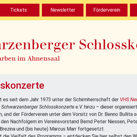
Tickets
Newsletter
Förderverein
rzenberger Schlossk
arben im Ahnensaal
skonzerte
t es seit dem Jahr 1973 unter der Schirmherrschaft der
VHS Neu
r Schwarzenberger Schlosskonzerte e.V.
hinzu – dieser organisier
rn, und der Förderverein unter dem Vorsitz von Dr. Benno Bullita
 den Nachfolgern im Vereinsvorstand Bernd Peter Niessen, Peter
 Brezina und (bis heute) Marcus Marr fortgesetzt.
ist die Vielfalt des Programms – entdecken Sie hier selbst den