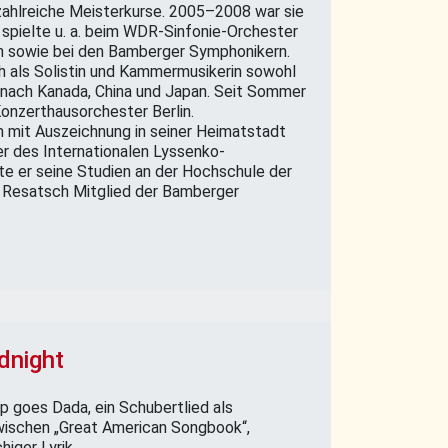
zahlreiche Meisterkurse. 2005–2008 war sie
e spielte u. a. beim WDR-Sinfonie-Orchester
in sowie bei den Bamberger Symphonikern.
h als Solistin und Kammermusikerin sowohl
h nach Kanada, China und Japan. Seit Sommer
Konzerthausorchester Berlin.
m mit Auszeichnung in seiner Heimatstadt
er des Internationalen Lyssenko-
e er seine Studien an der Hochschule der
ard Resatsch Mitglied der Bamberger
dnight
p goes Dada, ein Schubertlied als
wischen „Great American Songbook“,
iger Lyrik.