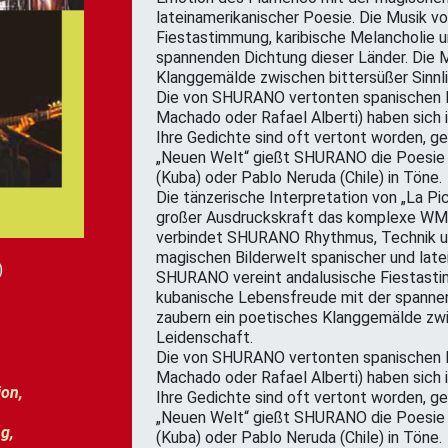
lateinamerikanischer Poesie. Die Musik 
Fiestastimmung, karibische Melancholie 
spannenden Dichtung dieser Länder. Die M
Klanggemälde zwischen bittersüßer Sinnl
Die von SHURANO vertonten spanischen P
Machado oder Rafael Alberti) haben sich i
Ihre Gedichte sind oft vertont worden, g
„Neuen Welt“ gießt SHURANO die Poesie ei
(Kuba) oder Pablo Neruda (Chile) in Töne.
Die tänzerische Interpretation von „La Pi
großer Ausdruckskraft das komplexe WMit
verbindet SHURANO Rhythmus, Technik u
magischen Bilderwelt spanischer und late
)
SHURANO vereint andalusische Fiestastim
kubanische Lebensfreude mit der spannen
zaubern ein poetisches Klanggemälde zwis
Leidenschaft.
Die von SHURANO vertonten spanischen P
Machado oder Rafael Alberti) haben sich i
jon,
Ihre Gedichte sind oft vertont worden, g
„Neuen Welt“ gießt SHURANO die Poesie ei
g,
(Kuba) oder Pablo Neruda (Chile) in Töne.