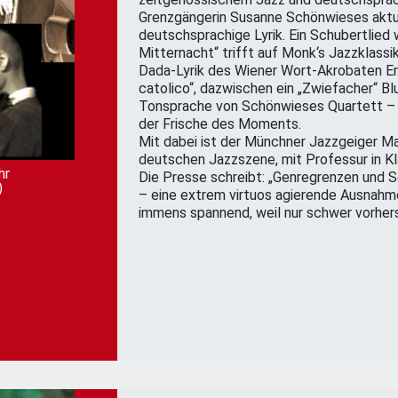
Grenzgängerin Susanne Schönwieses aktue
deutschsprachige Lyrik. Ein Schubertlied
Mitternacht“ trifft auf Monk‘s Jazzklassik
Dada-Lyrik des Wiener Wort-Akrobaten Er
catolico“, dazwischen ein „Zwiefacher“ Blu
Tonsprache von Schönwieses Quartett – Z
der Frische des Moments.
Mit dabei ist der Münchner Jazzgeiger Ma
deutschen Jazzszene, mit Professur in Kl
hr
Die Presse schreibt: „Genregrenzen und 
)
– eine extrem virtuos agierende Ausnahmek
immens spannend, weil nur schwer vorhers