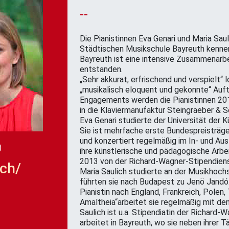
--
Die Pianistinnen Eva Genari und Maria Sau
Städtischen Musikschule Bayreuth kennen
Bayreuth ist eine intensive Zusammenarbe
entstanden.
„Sehr akkurat, erfrischend und verspielt“ 
„musikalisch eloquent und gekonnte“ Auft
Engagements werden die Pianistinnen 20
in die Klaviermanufaktur Steingraeber & Sö
Eva Genari studierte der Universität der Ku
Sie ist mehrfache erste Bundespreisträg
und konzertiert regelmäßig im In- und Ausl
)
ihre künstlerische und pädagogische Arbe
2013 von der Richard-Wagner-Stipendiens
ich/
Maria Saulich studierte an der Musikhoch
führten sie nach Budapest zu Jenö Jandó
Pianistin nach England, Frankreich, Polen
Amaltheia“arbeitet sie regelmäßig mit de
Saulich ist u.a. Stipendiatin der Richard-
arbeitet in Bayreuth, wo sie neben ihrer T