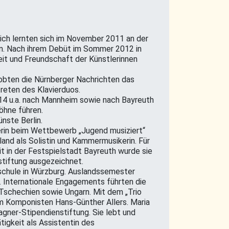
lich lernten sich im November 2011 an der
. Nach ihrem Debüt im Sommer 2012 in
it und Freundschaft der Künstlerinnen
lobten die Nürnberger Nachrichten das
reten des Klavierduos.
14 u.a. nach Mannheim sowie nach Bayreuth
hne führen.
̈nste Berlin.
erin beim Wettbewerb „Jugend musiziert“
and als Solistin und Kammermusikerin. Für
it in der Festspielstadt Bayreuth wurde sie
tiftung ausgezeichnet.
schule in Würzburg. Auslandssemester
. Internationale Engagements führten die
, Tschechien sowie Ungarn. Mit dem „Trio
m Komponisten Hans-Günther Allers. Maria
Wagner-Stipendienstiftung. Sie lebt und
ätigkeit als Assistentin des